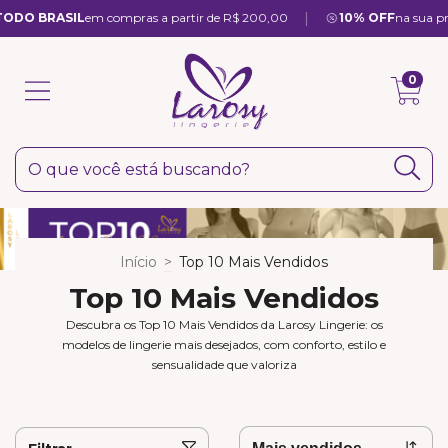
|
DO BRASIL
em compras a partir de R$ 200,00
10% OFF
na sua prime
0
Início
>
Top 10 Mais Vendidos
Top 10 Mais Vendidos
Descubra os Top 10 Mais Vendidos da Larosy Lingerie: os
modelos de lingerie mais desejados, com conforto, estilo e
sensualidade que valoriza