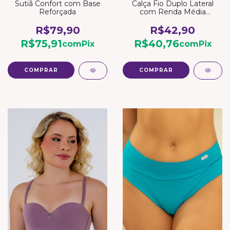
Sutiã Confort com Base
Calça Fio Duplo Lateral
Reforçada
com Renda Média
Compressão
R$79,90
R$42,90
R$75,91
R$40,76
com
Pix
com
Pix
COMPRAR
COMPRAR