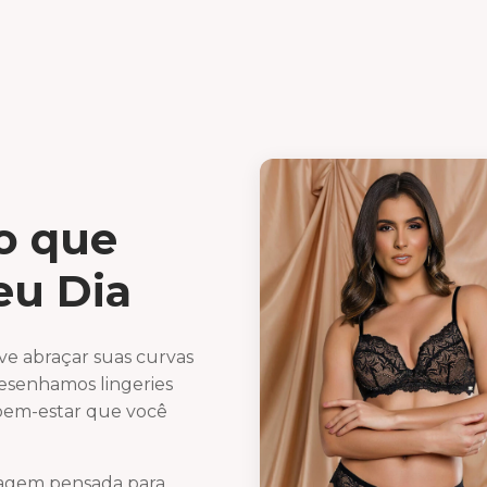
lo que
eu Dia
ve abraçar suas curvas
Desenhamos lingeries
bem-estar que você
lagem pensada para