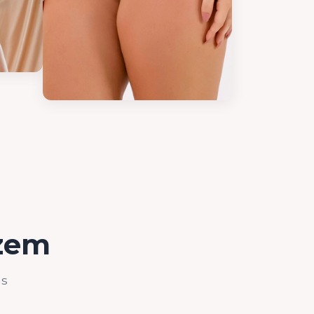
izem
as