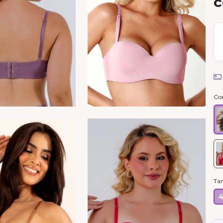
c
Co
Ta