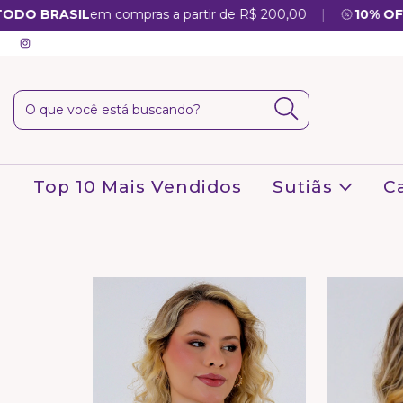
|
RASIL
em compras a partir de R$ 200,00
10% OFF
na sua
Top 10 Mais Vendidos
Sutiãs
C