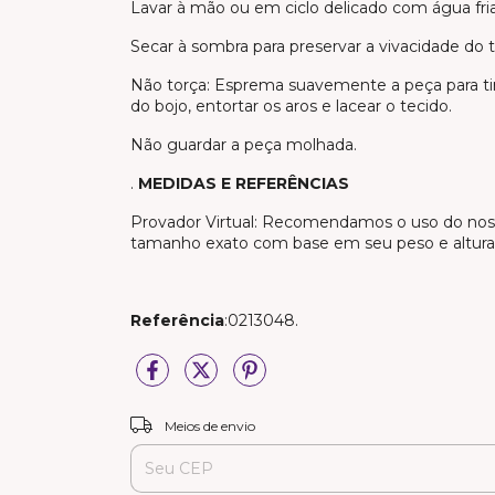
Lavar à mão ou em ciclo delicado com água fria
Secar à sombra para preservar a vivacidade do 
Não torça: Esprema suavemente a peça para tir
do bojo, entortar os aros e lacear o tecido.
Não guardar a peça molhada.
.
MEDIDAS E REFERÊNCIAS
Provador Virtual: Recomendamos o uso do nosso
tamanho exato com base em seu peso e altura 
Referência
:0213048.
Entregas para o CEP:
Meios de envio