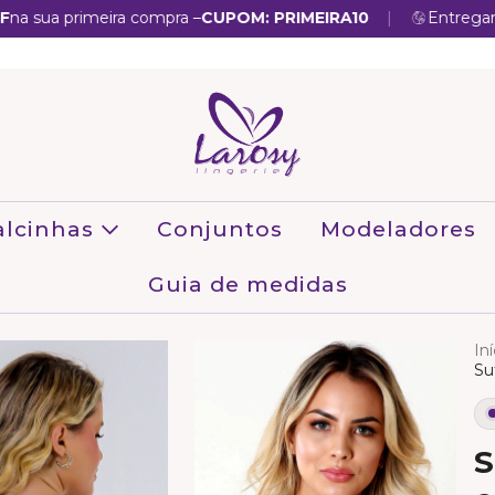
|
 primeira compra –
CUPOM: PRIMEIRA10
Entregamos par
alcinhas
Conjuntos
Modeladores
Guia de medidas
Iní
Su
S