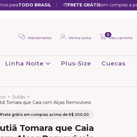
|
a
TODO BRASIL
FRETE GRÁTIS
em compras a partir de 
0
Atendimento
Minha conta
Meu carrinho
Linha Noite
Plus-Size
Cuecas
cio
>
Sutiãs
>
tiã Tomara que Caia com Alças Removíveis
utiã Tomara que Caia