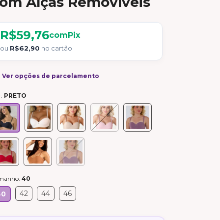
om Alças Removíveis
R$59,76
com
Pix
ou
R$62,90
no cartão
Ver opções de parcelamento
r:
PRETO
manho:
40
42
44
46
40