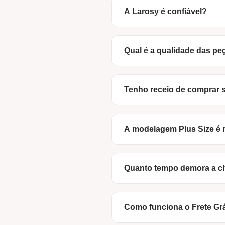
A Larosy é confiável?
Com certeza! Somos uma m
somos apenas uma loja virtu
Qual é a qualidade das pe
fábrica, garantindo qualid
Nós não vendemos apenas "
com microfibra de alta te
Tenho receio de comprar s
elasticidade. É aquele co
Nós entendemos! Por isso
modelagem é "real", pensa
A modelagem Plus Size é
Dica de Ouro:
Se ainda est
Sim! A nossa linha Plus Si
especialistas em ajudar a 
reforçadas e tecidos com m
Quanto tempo demora a c
sem nada a "apertar" nos l
Sabemos que a ansiedade 
Como funciona o Frete Grá
Fortaleza e região:
Entr
Brasil:
Enviamos para tod