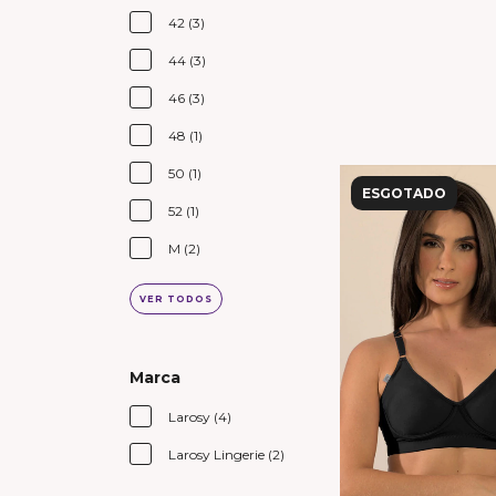
42 (3)
44 (3)
46 (3)
48 (1)
50 (1)
ESGOTADO
52 (1)
M (2)
VER TODOS
Marca
Larosy (4)
Larosy Lingerie (2)