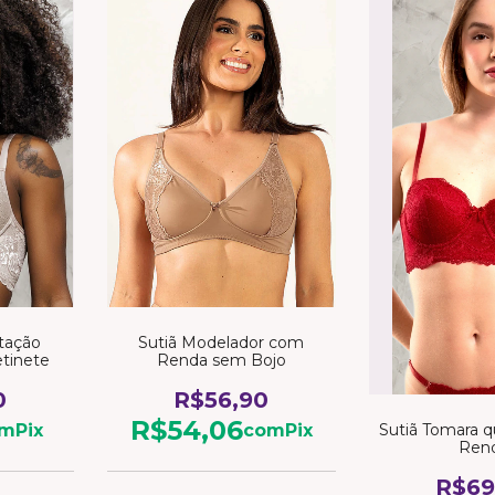
tação
Sutiã Modelador com
tinete
Renda sem Bojo
0
R$56,90
R$54,06
Sutiã Tomara 
om
Pix
com
Pix
Ren
R$69