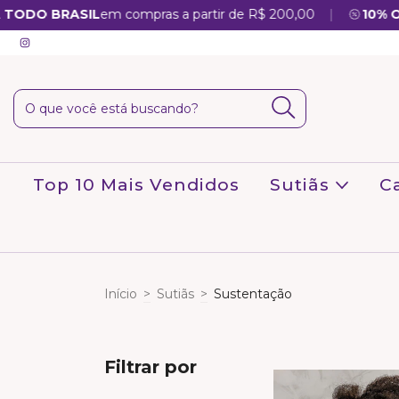
|
DO BRASIL
em compras a partir de R$ 200,00
10% OFF
n
Top 10 Mais Vendidos
Sutiãs
C
Início
>
Sutiãs
>
Sustentação
Filtrar por