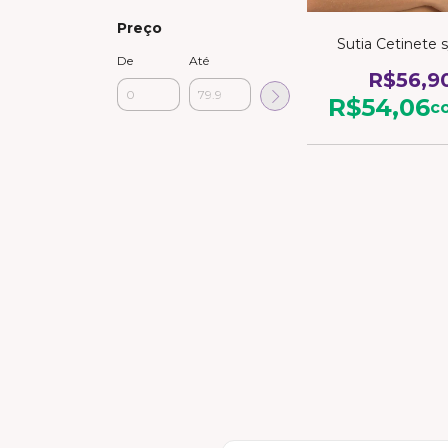
Preço
Sutia Cetinete 
De
Até
R$56,9
R$54,06
c