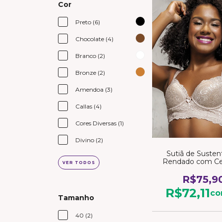
Cor
Preto (6)
Chocolate (4)
Branco (2)
Bronze (2)
Amendoa (3)
Callas (4)
Cores Diversas (1)
Divino (2)
Sutiã de Susten
Rendado com Ce
VER TODOS
R$75,9
R$72,11
c
Tamanho
40 (2)