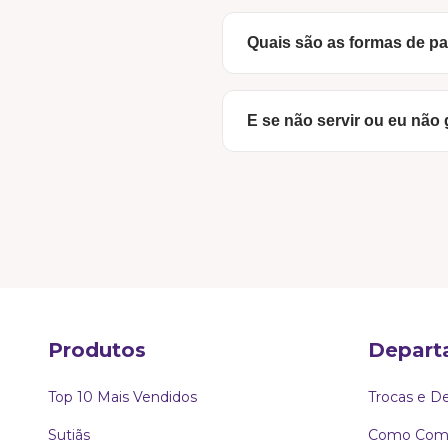
Queremos que leve mais
oportunidade perfeita pa
Assim que o pagamento é a
Quais são as formas de 
Para facilitar a sua vida, a
E se não servir ou eu não
Pix
(com aprovação imedi
Cartão de Crédito
(par
O risco é todo nosso! A pr
solicitar a troca (respeita
Boleto Bancário.
Se não foi dessa vez, nós 
Produtos
Depart
Top 10 Mais Vendidos
Trocas e D
Sutiãs
Como Comp