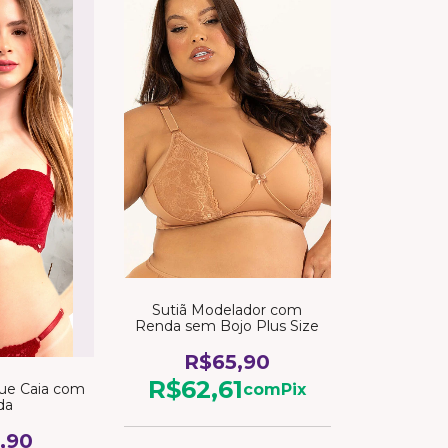
Sutiã Modelador com
Renda sem Bojo Plus Size
R$65,90
R$62,61
que Caia com
com
Pix
da
,90