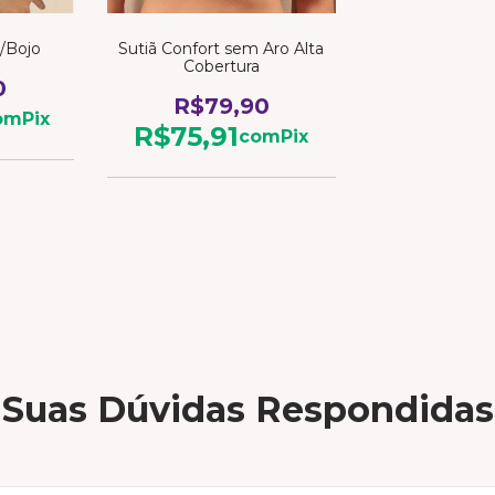
s/Bojo
Sutiã Confort sem Aro Alta
Cobertura
0
R$79,90
om
Pix
R$75,91
com
Pix
Suas Dúvidas Respondidas