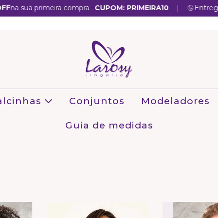
|
a sua primeira compra –
CUPOM: PRIMEIRA10
Entregamos
alcinhas
Conjuntos
Modeladores
Guia de medidas