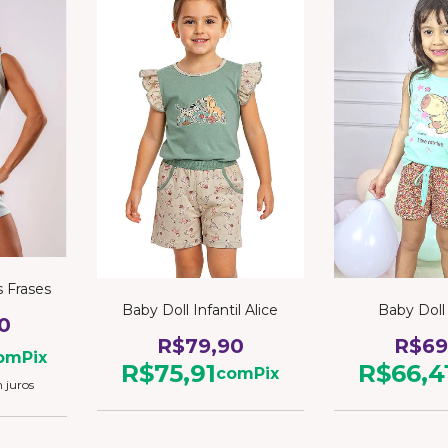
s Frases
Baby Doll Infantil Alice
Baby Doll
0
R$79,90
R$69
om
Pix
R$75,91
R$66,4
com
Pix
 juros