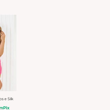
os e Silk
om
Pix