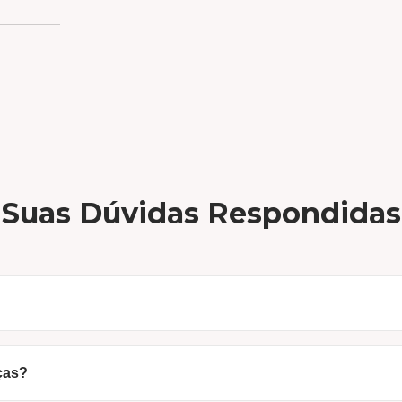
Suas Dúvidas Respondidas
arca com mais de 30 anos de história (desde 1994), nasci
al; temos lojas físicas e fabricação própria. Ao comprar aqui
ças?
ade superior e um preço justo, sem intermediários.