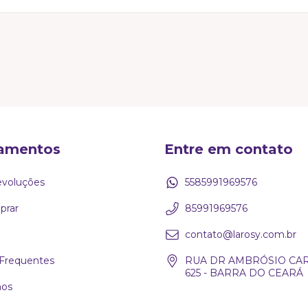
celamos para não pesar no bolso).
imeira troca é super tranquila. Tem até 15 dias corridos apó
ndo as regras de higiene da peça). Queremos que se olhe no e
resolvemos!
amentos
Entre em contato
evoluções
5585991969576
rar
85991969576
contato@larosy.com.br
Frequentes
RUA DR AMBRÓSIO CAR
625 - BARRA DO CEARÁ
os