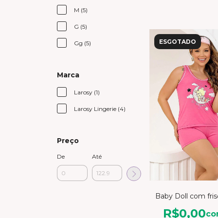
M (5)
G (5)
ESGOTADO
Gg (5)
Marca
Larosy (1)
Larosy Lingerie (4)
Preço
De
Até
Baby Doll com fris
R$0,00
c