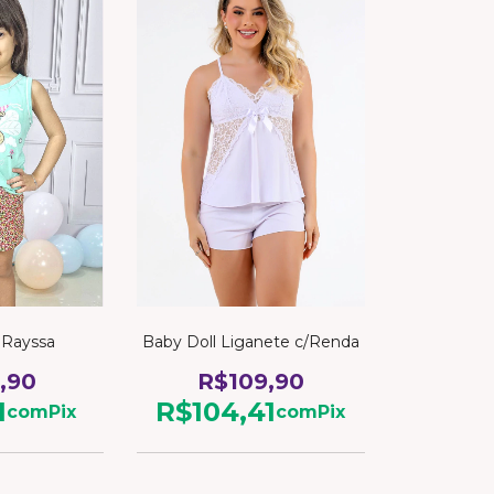
 Rayssa
Baby Doll Liganete c/Renda
,90
R$109,90
1
R$104,41
com
Pix
com
Pix