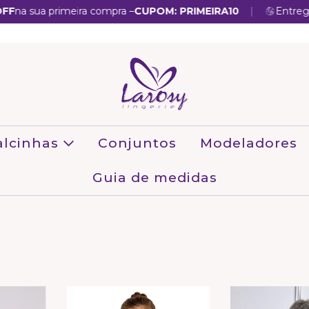
|
na sua primeira compra –
CUPOM: PRIMEIRA10
Entregamo
alcinhas
Conjuntos
Modeladores
Guia de medidas