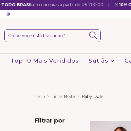
|
ODO BRASIL
em compras a partir de R$ 200,00
10% OFF
Top 10 Mais Vendidos
Sutiãs
C
Início
>
Linha Noite
>
Baby Dolls
Filtrar por