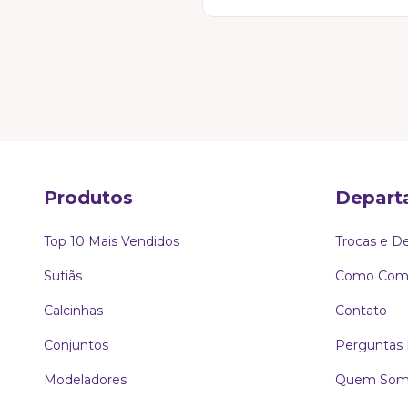
Cartão de Crédito
(par
O risco é todo nosso! A pr
solicitar a troca (respeita
Boleto Bancário.
Se não foi dessa vez, nós 
Produtos
Depart
Top 10 Mais Vendidos
Trocas e D
Sutiãs
Como Comp
Calcinhas
Contato
Conjuntos
Perguntas 
Modeladores
Quem Som