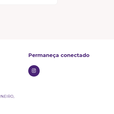
s receber o produto para
spelho e se sinta incrível.
Permaneça conectado
NEIRO,