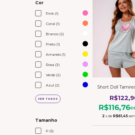
Cor
Pink (1)
Coral (1)
Branco (2)
Preto (1)
Amarelo (1)
Rosa (3)
Verde (2)
Azul (2)
Short Doll Tamire
R$122,9
VER TODOS
R$116,76
c
2
x de
R$61,45
sem
Tamanho
P (5)