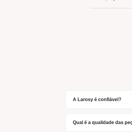
A Larosy é confiável?
Com certeza! Somos uma m
somos apenas uma loja virtu
Qual é a qualidade das pe
fábrica, garantindo qualid