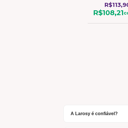
R$113,9
R$108,21
c
A Larosy é confiável?
Com certeza! Somos uma m