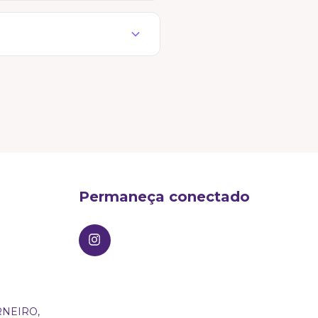
s receber o produto para
spelho e se sinta incrível.
Permaneça conectado
NEIRO,