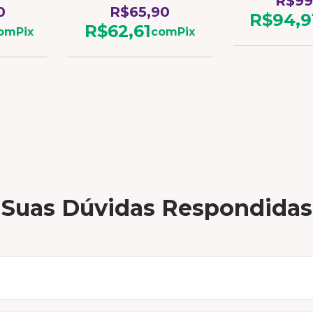
R$99
0
R$65,90
R$94,9
R$62,61
om
Pix
com
Pix
Suas Dúvidas Respondidas
arca com mais de 30 anos de história (desde 1994), nasci