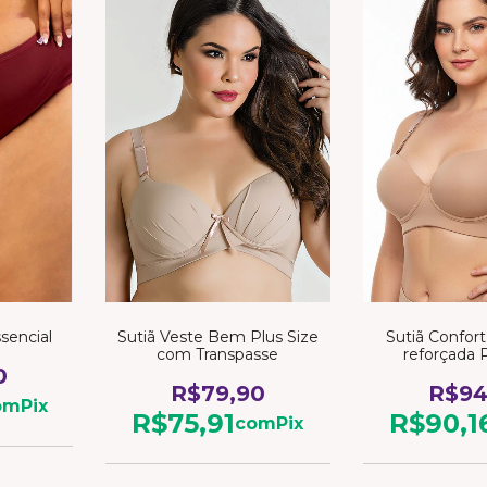
ssencial
Sutiã Veste Bem Plus Size
Sutiã Confor
com Transpasse
reforçada 
0
R$79,90
R$94
om
Pix
R$75,91
R$90,1
com
Pix