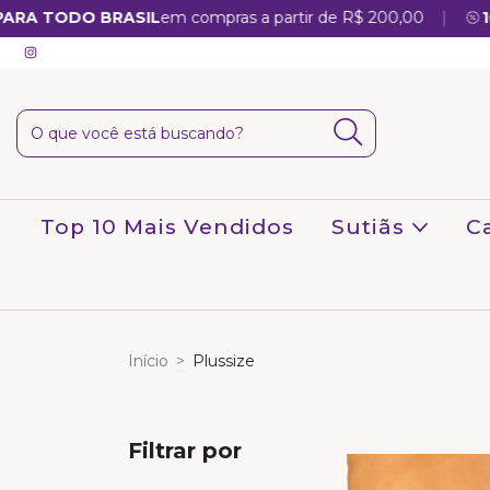
|
A TODO BRASIL
em compras a partir de R$ 200,00
10% 
Top 10 Mais Vendidos
Sutiãs
C
Início
>
Plussize
Filtrar por