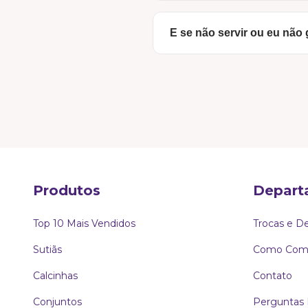
Para facilitar a sua vida, a
E se não servir ou eu não
Pix
(com aprovação imedi
Cartão de Crédito
(par
O risco é todo nosso! A pr
solicitar a troca (respeita
Boleto Bancário.
Se não foi dessa vez, nós 
Produtos
Depart
Top 10 Mais Vendidos
Trocas e D
Sutiãs
Como Comp
Calcinhas
Contato
Conjuntos
Perguntas 