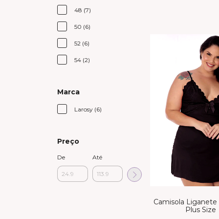
48 (7)
50 (6)
52 (6)
54 (2)
Marca
Larosy (6)
Preço
De
Até
Camisola Liganete
Plus Size