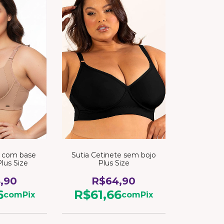
t com base
Sutia Cetinete sem bojo
Plus Size
Plus Size
,90
R$64,90
6
R$61,66
com
Pix
com
Pix