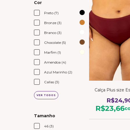
Cor
Preto (7)
Bronze (3)
Branco (3)
Chocolate (5)
Marfim (1)
Amendoa (4)
Azul Marinho (2)
Callas (3)
Calça Plus size E
VER TODOS
R$24,9
R$23,66
c
Tamanho
46 (3)