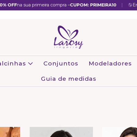
|
OFF
na sua primeira compra –
CUPOM: PRIMEIRA10
Entre
alcinhas
Conjuntos
Modeladores
Guia de medidas