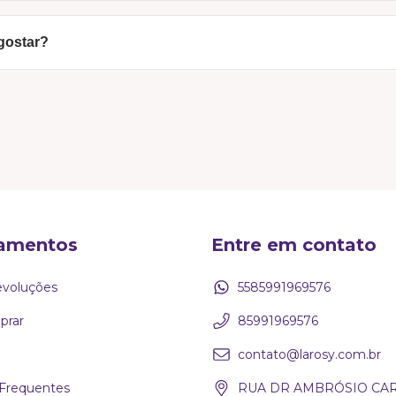
ceitamos:
 gostar?
ata para agilizar o envio).
celamos para não pesar no bolso).
imeira troca é super tranquila. Tem até 15 dias corridos apó
ndo as regras de higiene da peça). Queremos que se olhe no e
resolvemos!
amentos
Entre em contato
evoluções
5585991969576
rar
85991969576
contato@larosy.com.br
Frequentes
RUA DR AMBRÓSIO CAR