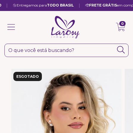
|
Entregamos para
TODO BRASIL
FRETE GRÁTIS PARA TODO B
0
ESGOTADO