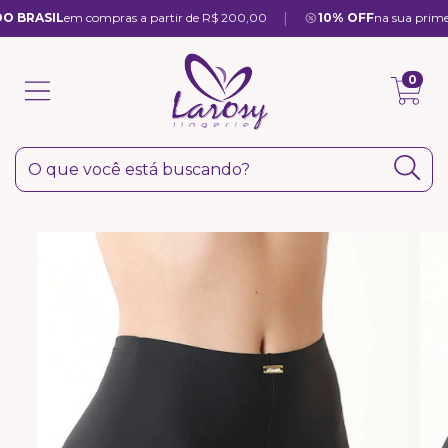
|
RASIL
em compras a partir de R$ 200,00
10% OFF
na sua primeira 
0