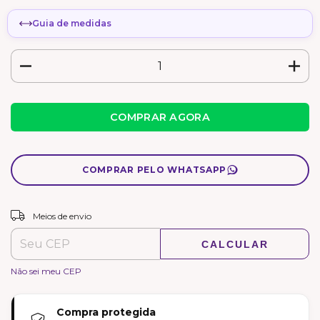
Guia de medidas
COMPRAR PELO WHATSAPP
ALTERAR CEP
Entregas para o CEP:
Meios de envio
CALCULAR
Não sei meu CEP
Compra protegida