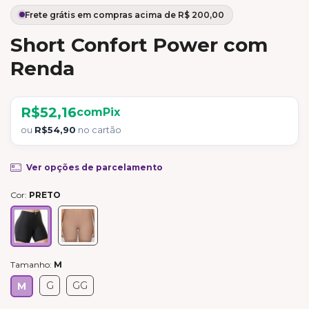
Short Confort Power com
Renda
R$52,16
com
Pix
ou
R$54,90
no cartão
Ver opções de parcelamento
Cor:
PRETO
Tamanho:
M
G
GG
M