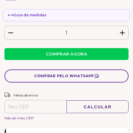
Guia de medidas
COMPRAR PELO WHATSAPP
ALTERAR CEP
Entregas para o CEP:
Meios de envio
CALCULAR
Não sei meu CEP