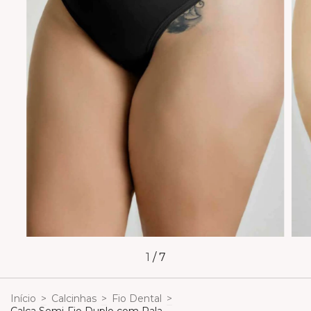
1
/
7
Início
>
Calcinhas
>
Fio Dental
>
Calça Semi-Fio Duplo com Pala