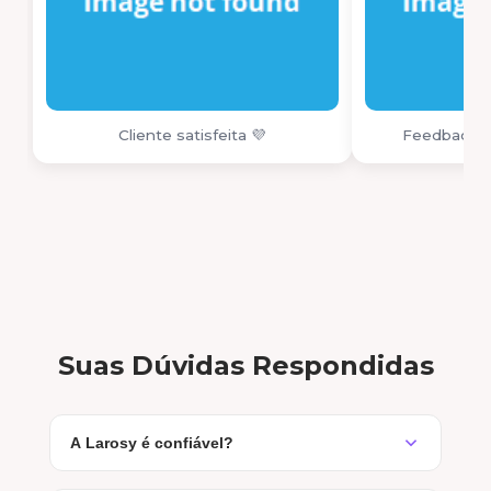
Cliente satisfeita 💜
Feedback r
Suas Dúvidas Respondidas
A Larosy é confiável?
Com certeza! Somos uma marca com mais